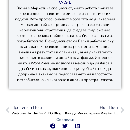
VASIL
Васил е Маркетинг специалист, чиято работа съчетава
креативност, аналитично мислене и стратегически
подход. Като професионалист в областта на дигиталния
маркетинг той се стреми да изгражда ефективни
маркетингови стратегии и да създава съдържание,
което носи реална стойност както за бизнеса, така и за
потребителите. В ежедневието си Васил работи върху
планиране и реализиране на рекламни кампании,
анализ на резултати и оптимизация на дигиталното
присъствие в различни онлайн платформи. Интересът
му към WordPress му позволява не само да разбира в
дълбочина как функционира един уебсайт, но и да
допринася активно за подобряването на цялостното
потребителско изживяване в онлайн пространството.
Предишен Пост
Нов Пост
Welcome To The Max1.BG Blog
Как Да Инсталираме Имейл Приложение На Телефона Си? (Android Версия)
Сподели: