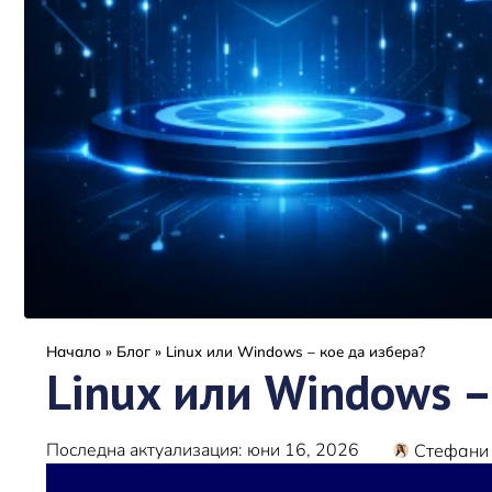
Начало
»
Блог
»
Linux или Windows – кое да избера?
Linux или Windows –
Последна актуализация: юни 16, 2026
Стефани