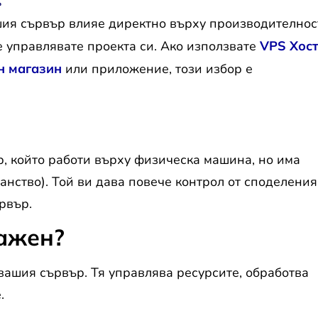
?
шия сървър влияе директно върху производителнос
рвър?
е управлявате проекта си. Ако използвате
VPS Хос
н магазин
или приложение, този избор е
вър, който работи върху физическа машина, но има
анство). Той ви дава повече контрол от споделения
рвър.
важен?
вашия сървър. Тя управлява ресурсите, обработва
.