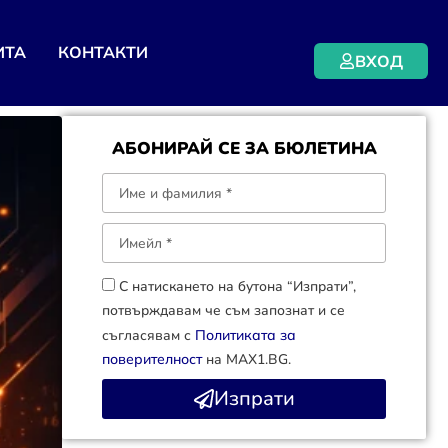
ИТА
КОНТАКТИ
ВХОД
АБОНИРАЙ СЕ ЗА БЮЛЕТИНА
С натискането на бутона “Изпрати”,
потвърждавам че съм запознат и се
съгласявам с
Политиката за
поверителност
на MAX1.BG.
Изпрати