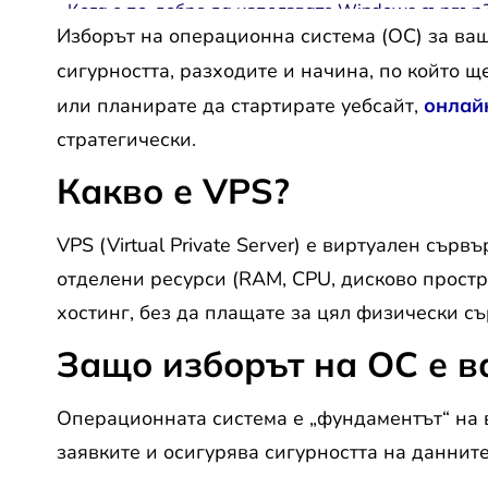
Кога е по-добре да използвате Windows сървър
Изборът на операционна система (ОС) за ва
Може ли да се премине от Linux към Windows съ
сигурността, разходите и начина, по който щ
или планирате да стартирате уебсайт,
онлай
стратегически.
Какво е VPS?
VPS (Virtual Private Server) е виртуален сър
отделени ресурси (RAM, CPU, дисково простр
хостинг, без да плащате за цял физически съ
Защо изборът на ОС е 
Операционната система е „фундаментът“ на 
заявките и осигурява сигурността на данните