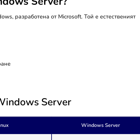
dows Server?
ws, разработена от Microsoft. Той е естественият
ране
 Windows Server
inux
Windows Server