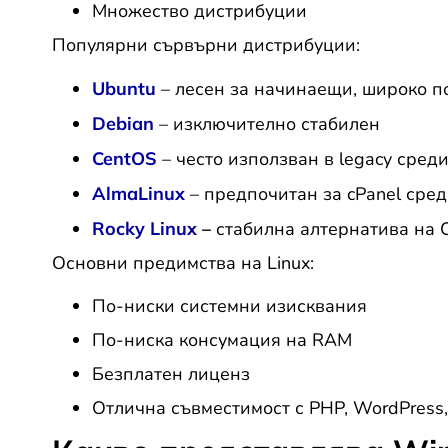
Множество дистрибуции
Популярни сървърни дистрибуции:
Ubuntu
– лесен за начинаещи, широко 
Debian
– изключително стабилен
CentOS
– често използван в legacy сред
AlmaLinux
– предпочитан за cPanel сре
Rocky Linux
–
стабилна алтернатива на 
Основни предимства на Linux:
По-ниски системни изисквания
По-ниска консумация на RAM
Безплатен лиценз
Отлична съвместимост с PHP, WordPress,