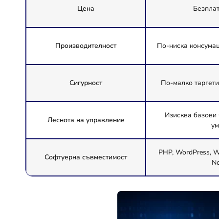
Цена
Безплат
Производителност
По-ниска консума
Сигурност
По-малко таргети
Изисква базови 
Леснота на управление
ум
PHP, WordPress, W
Софтуерна съвместимост
No