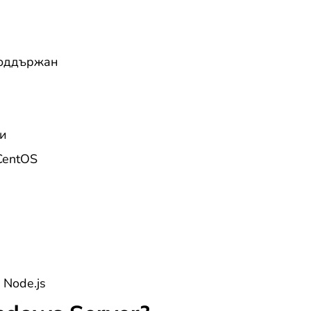
поддържан
и
ди
CentOS
 Node.js