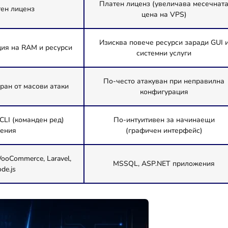
Платен лиценз (увеличава месечнат
ен лиценз
цена на VPS)
Изисква повече ресурси заради GUI 
ция на RAM и ресурси
системни услуги
По-често атакуван при неправилна
ран от масови атаки
конфигурация
CLI (команден ред)
По-интуитивен за начинаещи
ения
(графичен интерфейс)
ooCommerce, Laravel,
MSSQL, ASP.NET приложения
de.js