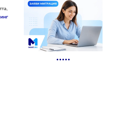
тта,
тинг