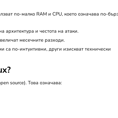
лзват по-малко RAM и CPU, което означава по-бър
а архитектура и честота на атаки.
увеличат месечните разходи.
и са по-интуитивни, други изискват технически
ux?
pen source). Това означава: