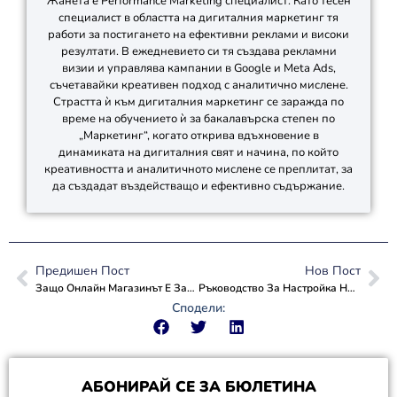
Жанета е Performance Marketing специалист. Като тесен
специалист в областта на дигиталния маркетинг тя
работи за постигането на ефективни реклами и високи
резултати. В ежедневието си тя създава рекламни
визии и управлява кампании в Google и Meta Ads,
съчетавайки креативен подход с аналитично мислене.
Страстта ѝ към дигиталния маркетинг се заражда по
време на обучението ѝ за бакалавърска степен по
„Маркетинг“, когато открива вдъхновение в
динамиката на дигиталния свят и начина, по който
креативността и аналитичното мислене се преплитат, за
да създадат въздействащо и ефективно съдържание.
Предишен Пост
Нов Пост
Защо Онлайн Магазинът Е Задължителен За Бизнеса?
Ръководство За Настройка На Имейл Клиент (2026)
Сподели:
АБОНИРАЙ СЕ ЗА БЮЛЕТИНА