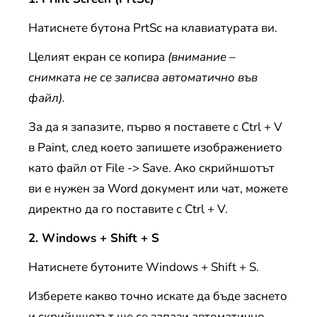
Натиснете бутона PrtSc на клавиатурата ви.
Целият екран се копира
(внимание –
снимката не се записва автоматично във
файл).
За да я запазите, първо я поставете с Ctrl + V
в Paint, след което запишете изображението
като файл от File -> Save. Ако скрийншотът
ви е нужен за Word документ или чат, можете
директно да го поставите с Ctrl + V.
2. Windows + Shift + S
Натиснете бутоните Windows + Shift + S.
Изберете какво точно искате да бъде заснето
и скрийншотът ще се запази автоматично.