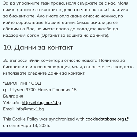
За да упражните тези права, моля свържете се с нас. Моля,
вижте данните за контакт в долната част на тази Политика
за бисквитките. Ако имате оплакване относно начина, по
който обработваме Вашите данни, бихме искали да се
обадим на Вас, но имате право да подадете жалба до
надзорния орган (Органът за защита на данните).
10. Данни за контакт
За въпроси и/или коментари относно нашата Политика за
бисквитките и тази декларация, моля, свържете се с нас, като
използвате следните данни за контакт:
"ЕВРОПИНГ" ООД
гр. Шумен 9700, Нанчо Попович 15
България
Уебсайт:
https://blog.max1.bg
Email:
info@
max1.bg
This Cookie Policy was synchronized with
cookiedatabase.org
on септември 13, 2025.